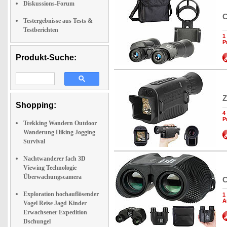
Diskussions-Forum
C
Testergebnisse aus Tests &
Testberichten
1
P
Produkt-Suche:
Z
Shopping:
4
P
Trekking Wandern Outdoor
Wanderung Hiking Jogging
Survival
Nachtwanderer fach 3D
Viewing Technologie
Überwachungscamera
C
Exploration hochauflösender
1
A
Vogel Reise Jagd Kinder
Erwachsener Expedition
Dschungel