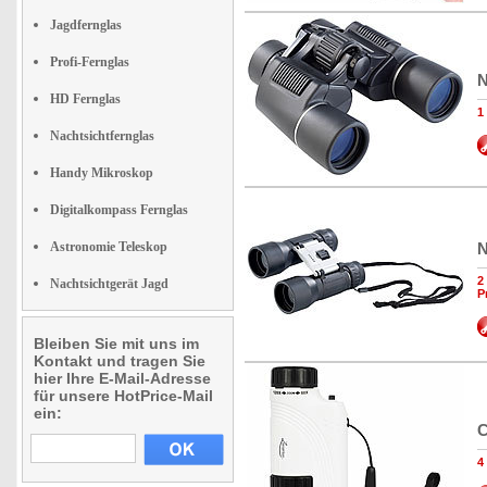
Jagdfernglas
Profi-Fernglas
N
HD Fernglas
1
Nachtsichtfernglas
Handy Mikroskop
Digitalkompass Fernglas
Astronomie Teleskop
N
2
Nachtsichtgerät Jagd
P
Bleiben Sie mit uns im
Kontakt und tragen Sie
hier Ihre E-Mail-Adresse
für unsere HotPrice-Mail
ein:
C
4