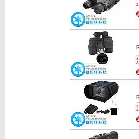
1
R
3
A
R
1
A