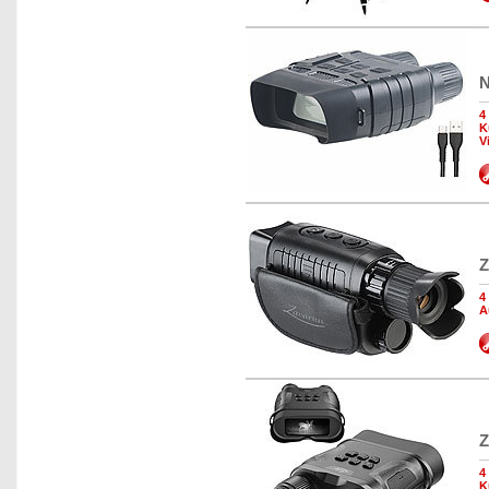
N
4
K
V
Z
4
A
Z
4
K