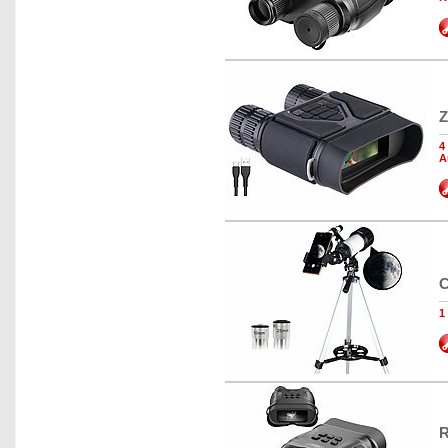
Z
4
A
C
1
R