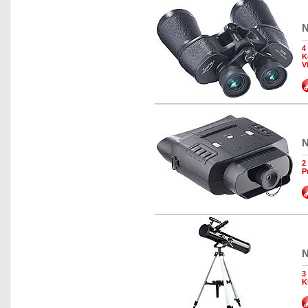
N
4
K
V
N
2
P
N
3
K