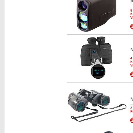
P
5
K
V
N
4
K
V
N
2
P