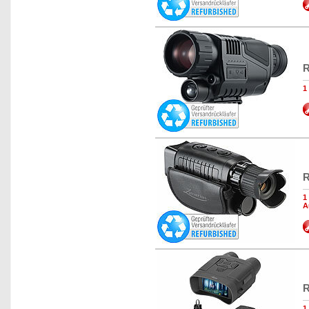
R
1
R
1
A
R
1