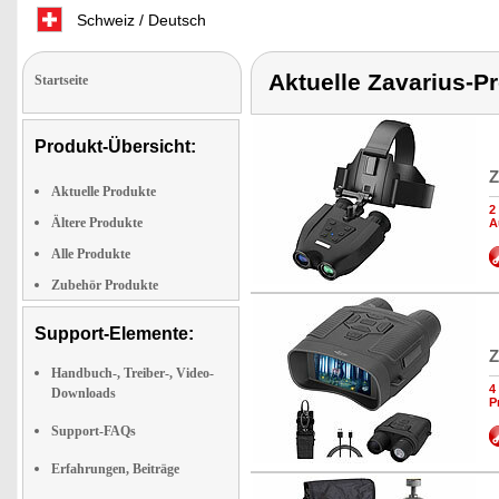
Schweiz / Deutsch
Aktuelle Zavarius-P
Startseite
Produkt-Übersicht:
Z
Aktuelle Produkte
2
Ältere Produkte
A
Alle Produkte
Zubehör Produkte
Support-Elemente:
Z
Handbuch-, Treiber-, Video-
4
Downloads
P
Support-FAQs
Erfahrungen, Beiträge