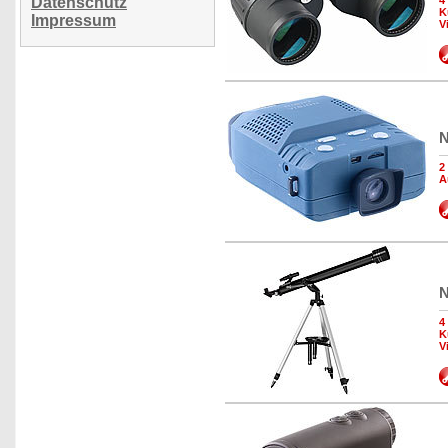
Datenschutz
4
K
Impressum
V
N
2
A
N
4
K
V