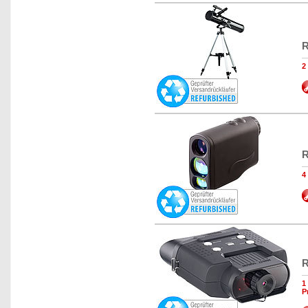
R
2
R
4
R
1
P