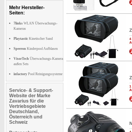
Mehr Hersteller-
Seiten:
7links
WLAN Überwachungs-
Kameras
Z
Playtastic
Kinetischer Sand
4
A
Speeron
Kinderpool Aufblasen
VisorTech
Überwachungs-Kamera
außen Sets
infactory
Pool Reinigungssysteme
Z
1
Service- & Support-
A
Website der Marke
Zavarius für die
Vertriebsgebiete
Deutschland,
Österreich und
Schweiz
N