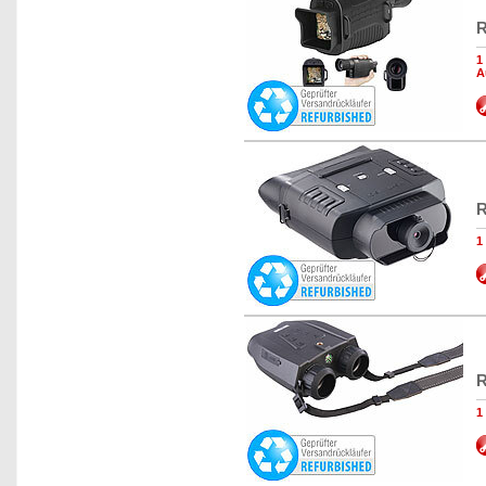
R
1
A
R
1
R
1