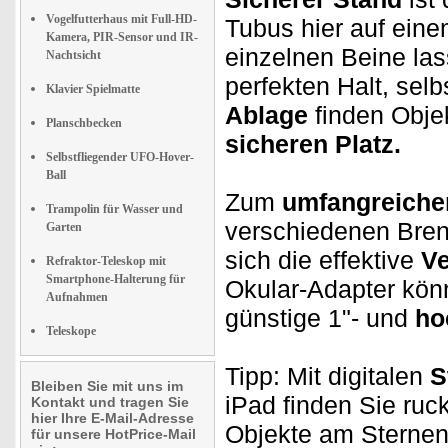
Vogelfutterhaus mit Full-HD-
Tubus hier auf ein
Kamera, PIR-Sensor und IR-
einzelnen Beine la
Nachtsicht
perfekten Halt, sel
Klavier Spielmatte
Ablage
finden Objek
Planschbecken
sicheren Platz.
Selbstfliegender UFO-Hover-
Ball
Zum
umfangreiche
Trampolin für Wasser und
verschiedenen Bren
Garten
sich die effektive
Ve
Refraktor-Teleskop mit
Smartphone-Halterung für
Okular-Adapter kön
Aufnahmen
günstige 1"- und
ho
Teleskope
Tipp: Mit digitalen
S
Bleiben Sie mit uns im
iPad finden Sie ruc
Kontakt und tragen Sie
hier Ihre E-Mail-Adresse
Objekte am Sterne
für unsere HotPrice-Mail