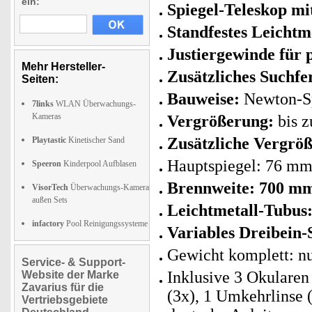
ein:
Spiegel-Teleskop mi
Standfestes Leichtm
Justiergewinde für 
Mehr Hersteller-
Zusätzliches Suchf
Seiten:
Bauweise:
Newton-Sp
7links
WLAN Überwachungs-
Kameras
Vergrößerung:
bis z
Zusätzliche Vergrö
Playtastic
Kinetischer Sand
Hauptspiegel: 76 m
Speeron
Kinderpool Aufblasen
Brennweite: 700 m
VisorTech
Überwachungs-Kamera
außen Sets
Leichtmetall-Tubus
infactory
Pool Reinigungssysteme
Variables Dreibein-S
Gewicht komplett: nu
Service- & Support-
Inklusive 3 Okulare
Website der Marke
Zavarius für die
(3x), 1 Umkehrlinse (
Vertriebsgebiete