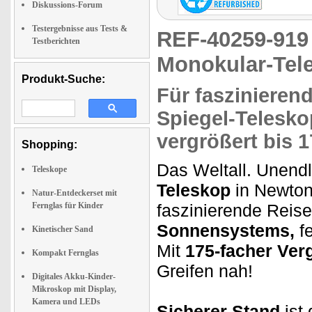
Diskussions-Forum
Testergebnisse aus Tests &
REF-40259-91
Testberichten
Monokular-Tel
Produkt-Suche:
Für
fasziniere
Spiegel-Telesko
vergrößert bis
1
Shopping:
Das Weltall. Unend
Teleskope
Teleskop
in Newton
Natur-Entdeckerset mit
Fernglas für Kinder
faszinierende Reis
Sonnensystems,
fe
Kinetischer Sand
Mit
175-facher Ver
Kompakt Fernglas
Greifen nah!
Digitales Akku-Kinder-
Mikroskop mit Display,
Kamera und LEDs
Sicherer Stand
ist 