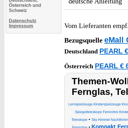
deutsche Anleitung
Deutschland,
Österreich und
Schweiz
Datenschutz
Vom Lieferanten emp
Impressum
eMall 
Bezugsquelle
PEARL €
Deutschland
PEARL € 6
Österreich
Themen-Wolk
Fernglas, Te
Lernspielzeuge Kinderspielzeuge Kind
Spiegelteleskope Fernrohre Kind
•
Teleskope
Sky Himmel Nachthimme
Kompakt Fer
•
Fernrohre