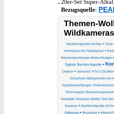
20er-Set Super-Alkal
PEAR
Bezugsquelle
:
Themen-Wolk
Wildkameras,
•
Nachtsichtgeräte mit Akku
Dual-
•
Anschlüsse HD Farbdisplays
Rest
Naturbeobachtungen Beleuchtungen A
Kom
•
Digitale Nachtsichtgeräte
•
Outdoor
Sensoren TFTs LCDs Monoc
Sicherheits Stativgewinde mm M
Vogelbeobachtungen Tierbeobachtu
Technologien Überwachungscame
kompakte Teleskope Wälder Tiere Beo
•
Kameras
Nachtsichtgeräte mit Z
•
•
Halterung
Binokulare
Infrarot-