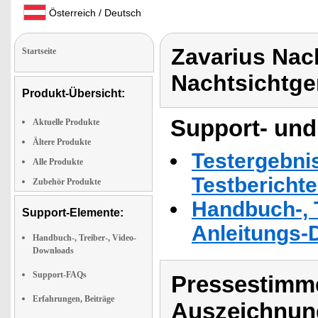
Österreich / Deutsch
Zavarius Nach
Startseite
Nachtsichtge
Produkt-Übersicht:
Support- und
Aktuelle Produkte
Ältere Produkte
Testergebni
Alle Produkte
Testbericht
Zubehör Produkte
Handbuch-, T
Support-Elemente:
Anleitungs-
Handbuch-, Treiber-, Video-
Downloads
Support-FAQs
Pressestimme
Erfahrungen, Beiträge
Auszeichnun