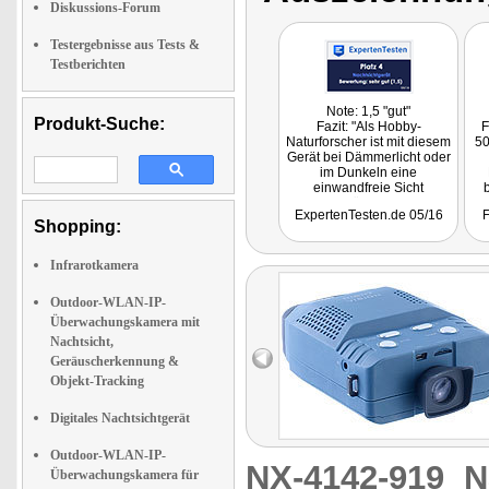
Diskussions-Forum
Testergebnisse aus Tests &
Testberichten
Note: 1,5 "gut"
Produkt-Suche:
Fazit: "Als Hobby-
F
Naturforscher ist mit diesem
50
Gerät bei Dämmerlicht oder
im Dunkeln eine
einwandfreie Sicht
b
möglich."
ExpertenTesten.de 05/16
F
Shopping:
Infrarotkamera
Outdoor-WLAN-IP-
Überwachungskamera mit
Nachtsicht,
Geräuscherkennung &
Objekt-Tracking
Digitales Nachtsichtgerät
Outdoor-WLAN-IP-
NX-4142-919
N
Überwachungskamera für