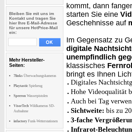
kommt, dann fangen
starten Sie eine
Vi
Bleiben Sie mit uns im
Kontakt und tragen Sie
Geschehnisse auf
m
hier Ihre E-Mail-Adresse
für unsere HotPrice-Mail
ein:
Im Gegensatz zu Ger
digitale Nachtsich
unempfindlich geg
Mehr Hersteller-
klassisches
Fernro
Seiten:
bringt es Ihnen Lich
7links
Überwachungskameras
Digitales Nachtsicht
Playtastic
Spielzeug
Hohe Videoqualität 
Speeron
Wasserpistolen
Auch bei Tag verwen
VisorTech
Wildkameras SD-
Sichtweite:
bis zu 2
Aufnahme
3-fache Vergrößerung
infactory
Funk-Wetterstationen
Infrarot-Beleuchtung