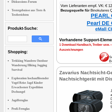
Diskussions-Forum
Vom Lieferanten empf. VK: € 1
Bezugsquelle für
Binokulares QHD-Nachtsic
Testergebnisse aus Tests &
PEARL €
Testberichten
Pearl DE 
Produkt-Suche:
eMall C
Vorhandene Support-Eleme
1 Download Handbuch, Treiber usw.
Auszeichnungen
Shopping:
S
Trekking Wandern Outdoor
B
Wanderung Hiking Jogging
Survival
Zavarius Nachtsicht-Ge
Nachtsichtgerät mit Di
Exploration hochauflösender
Vogel Reise Jagd Kinder
Erwachsener Expedition
Dschungel
Jagdfernglas
D
Profi-Fernglas