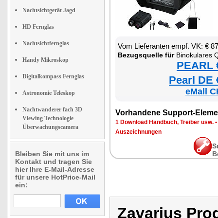
Nachtsichtgerät Jagd
HD Fernglas
Nachtsichtfernglas
Vom Lieferanten empf. VK: € 8
Bezugsquelle für
Binokulares QHD-Nachtsic
Handy Mikroskop
PEARL €
Digitalkompass Fernglas
Pearl DE 
eMall C
Astronomie Teleskop
Nachtwanderer fach 3D
Vorhandene Support-Eleme
Viewing Technologie
1 Download Handbuch, Treiber usw.
Überwachungscamera
Auszeichnungen
S
Bleiben Sie mit uns im
B
Kontakt und tragen Sie
hier Ihre E-Mail-Adresse
für unsere HotPrice-Mail
ein:
Zavarius Pr