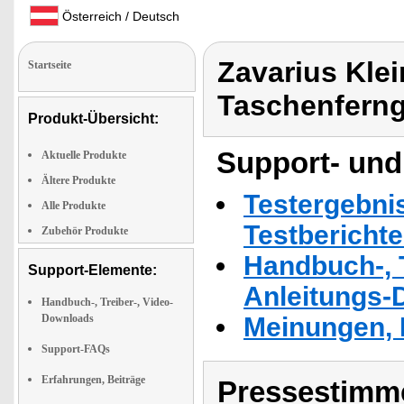
Österreich / Deutsch
Zavarius Klei
Startseite
Taschenferng
Produkt-Übersicht:
Support- und
Aktuelle Produkte
Ältere Produkte
Testergebni
Alle Produkte
Testbericht
Zubehör Produkte
Handbuch-, T
Support-Elemente:
Anleitungs-
Handbuch-, Treiber-, Video-
Downloads
Meinungen, 
Support-FAQs
Erfahrungen, Beiträge
Pressestimme