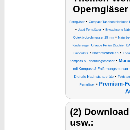
Operngläser
•
Ferngläser
Compact Taschenteleskope Le
•
•
Jagd Ferngläser
Erwachsene faltba
•
Objektivdurchmesser 25 mm
Naturbe
Kinderaugen Urlaube Ferien Dioptrien B
•
•
Nachtsichtbrillen
Binoculars
Thea
•
Monok
Kompass & Entfernungsmesser
mit Kompass & Entfernungsmesser
•
Digitale Nachtsichtgeräte
Feldstec
Premium-Fe
•
Ferngläser
A
(2) Download
usw.: