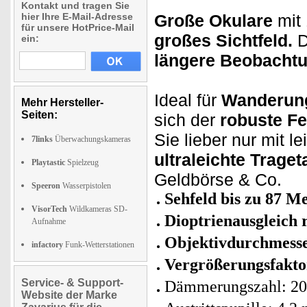
Kontakt und tragen Sie
hier Ihre E-Mail-Adresse
Große Okulare
mit
für unsere HotPrice-Mail
großes Sichtfeld.
D
ein:
längere Beobachtu
Ideal für
Wanderung
Mehr Hersteller-
Seiten:
sich der
robuste Fe
Sie lieber nur mit l
7links
Überwachungskameras
ultraleichte Trage
Playtastic
Spielzeug
Geldbörse & Co.
Speeron
Wasserpistolen
Sehfeld bis zu 87 M
VisorTech
Wildkameras SD-
Dioptrienausgleich 
Aufnahme
Objektivdurchmess
infactory
Funk-Wetterstationen
Vergrößerungsfakto
Service- & Support-
Dämmerungszahl: 20
Website der Marke