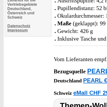
Austrittspupille: 4,
Zavarius für die
Vertriebsgebiete
Pupillendistanz: 52 
Deutschland,
Österreich und
Okulardurchmesser:
Schweiz
Maße
(geklappt): 99
Datenschutz
Gewicht: 426 g
Impressum
Inklusive Tasche und
Vom Lieferanten emp
PEARL
Bezugsquelle
PEARL €
Deutschland
eMall CHF 2
Schweiz
Themen-Wolk