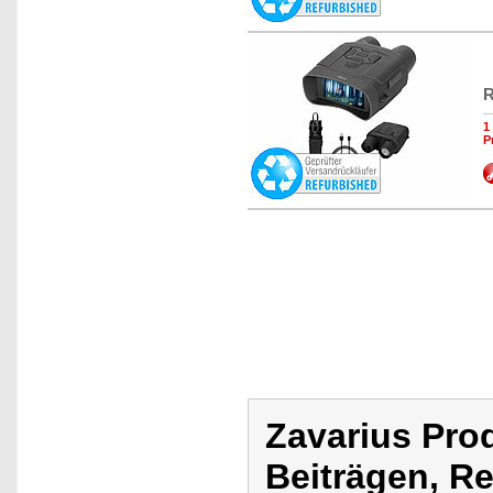
R
1
P
Zavarius Pro
Beiträgen, R