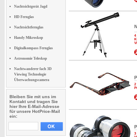
Nachtsichtgerät Jagd
HD Fernglas
N
Nachtsichtfernglas
4
Handy Mikroskop
K
V
Digitalkompass Fernglas
Astronomie Teleskop
Nachtwanderer fach 3D
Viewing Technologie
P
Überwachungscamera
2
P
Bleiben Sie mit uns im
Kontakt und tragen Sie
hier Ihre E-Mail-Adresse
für unsere HotPrice-Mail
ein:
P
3