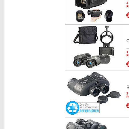
4
P
C
1
P
R
2
P