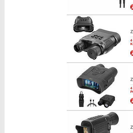
Z
4
K
Z
4
P
Z