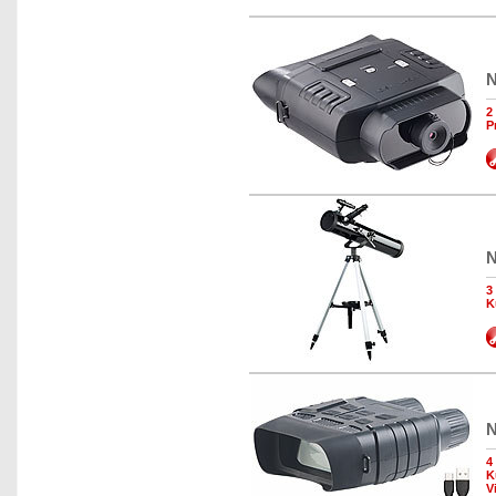
N
2
P
N
3
K
N
4
K
V