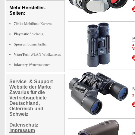
V
Mehr Hersteller-
Seiten:
7links
Mobilfunk Kamera
Playtastic
Spielzeug
P
Speeron
Sonnenbrillen
4
V
VisorTech
WLAN Wildkameras
infactory
Wetterstationen
Service- & Support-
Website der Marke
N
Zavarius für die
2
Vertriebsgebiete
Deutschland,
Österreich und
Schweiz
Datenschutz
Impressum
P