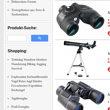
Diskussions-Forum
Testergebnisse aus Tests &
N
Testberichten
4
K
V
Produkt-Suche:
Shopping:
N
2
Trekking Wandern Outdoor
K
Wanderung Hiking Jogging
Survival
Exploration hochauflösender
Vogel Reise Jagd Kinder
Erwachsener Expedition
Dschungel
N
Jagdfernglas
1
Profi-Fernglas