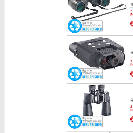
R
2
P
R
1
P
R
2
P