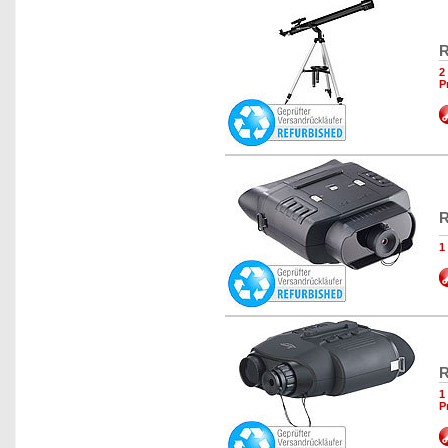
R
2
P
R
1
R
1
P