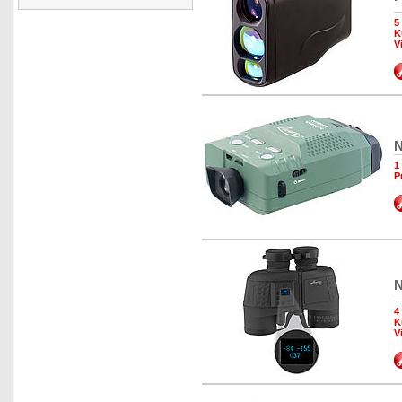
5
K
V
N
1
P
N
4
K
V