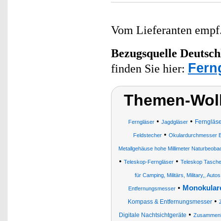
Vom Lieferanten emp
Bezugsquelle
Deutsch
Fern
finden Sie hier:
Themen-Wolk
•
•
Ferngläs
Ferngläser
Jagdgläser
•
Feldstecher
Okulardurchmesser B
Metallgehäuse hohe Millimeter Naturbeoba
•
•
Teleskop-Ferngläser
Teleskop Taschen
für Camping, Militärs, Military,, Au
•
Monokulare
Entfernungsmesser
•
Kompass & Entfernungsmesser
•
Digitale Nachtsichtgeräte
Zusammenk