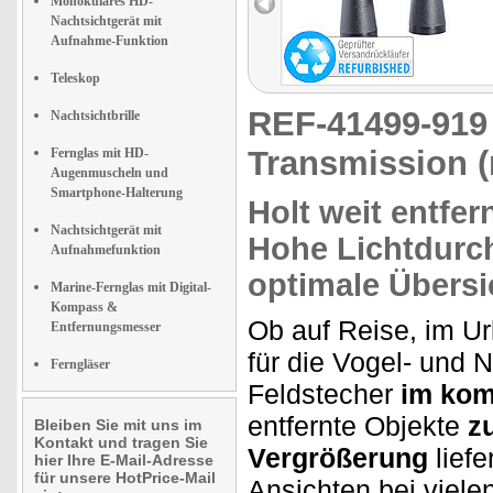
Monokulares HD-
Nachtsichtgerät mit
Aufnahme-Funktion
Teleskop
REF-41499-91
Nachtsichtbrille
Transmission (r
Fernglas mit HD-
Augenmuscheln und
Smartphone-Halterung
Holt weit entfe
Nachtsichtgerät mit
Hohe Lichtdurc
Aufnahmefunktion
optimale Übersi
Marine-Fernglas mit Digital-
Kompass &
Ob auf Reise, im Ur
Entfernungsmesser
für die Vogel- und 
Ferngläser
Feldstecher
im kom
entfernte Objekte
z
Bleiben Sie mit uns im
Kontakt und tragen Sie
Vergrößerung
liefe
hier Ihre E-Mail-Adresse
für unsere HotPrice-Mail
Ansichten bei viele