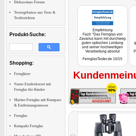
Diskussions-Forum
Testergebnisse aus Tests &
Testberichten
Empfehlung
Produkt-Suche:
Fazit: "Das Fernglas von
Zavarius kann mit durchweg
guten optischen Leistung
g
und seiner hochwertigen
Verarbeitung absolut
P
überzeugen. .. als absoluter
ei
FernglasTester.de 10/15
Preis-Tipp uneingeschränkt
Shopping:
empfohlen werden."
Kundenmeinu
Ferngläser
Natur-Entdeckerset mit
Fernglas für Kinder
Marine-Fernglas mit Kompass
& Entfernungsmesser
Fernglas
Kompakt Fernglas