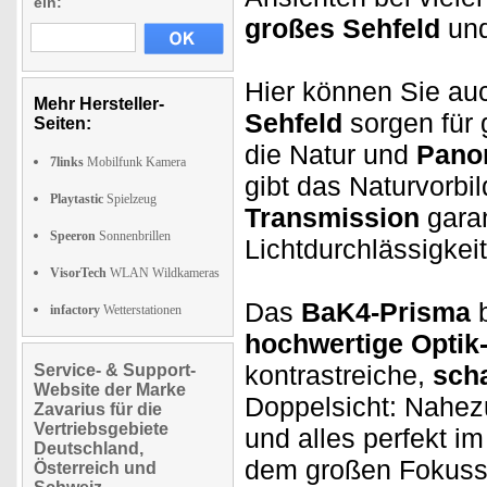
ein:
großes Sehfeld
und
Hier können Sie auc
Mehr Hersteller-
Sehfeld
sorgen für g
Seiten:
die Natur und
Pano
7links
Mobilfunk Kamera
gibt das Naturvorbil
Playtastic
Spielzeug
Transmission
garan
Speeron
Sonnenbrillen
Lichtdurchlässigkeit
VisorTech
WLAN Wildkameras
Das
BaK4-Prisma
b
infactory
Wetterstationen
hochwertige Optik
kontrastreiche,
scha
Service- & Support-
Website der Marke
Doppelsicht: Nahe
Zavarius für die
Vertriebsgebiete
und alles perfekt im 
Deutschland,
dem großen Fokussi
Österreich und