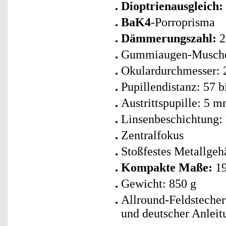
Dioptrienausgleich:
BaK4
-Porroprisma
Dämmerungszahl:
2
Gummiaugen-Muscheln
Okulardurchmesser:
Pupillendistanz: 57 
Austrittspupille: 5 
Linsenbeschichtung
Zentralfokus
Stoßfestes Metallgeh
Kompakte Maße:
19
Gewicht: 850 g
Allround-Feldstecher
und deutscher Anleit