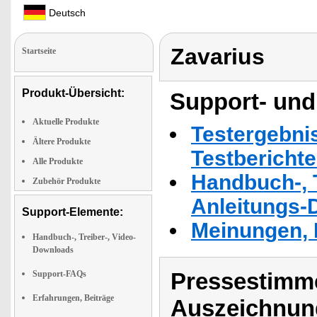
Deutsch
Zavarius
Startseite
Produkt-Übersicht:
Support- und
Aktuelle Produkte
Testergebni
Ältere Produkte
Testbericht
Alle Produkte
Handbuch-, T
Zubehör Produkte
Anleitungs-
Support-Elemente:
Meinungen, 
Handbuch-, Treiber-, Video-
Downloads
Pressestimme
Support-FAQs
Erfahrungen, Beiträge
Auszeichnun