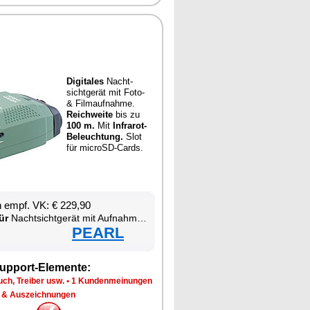
Di­gi­ta­les
Nacht­
sicht­ge­rät mit Fo­to-
& Film­auf­nah­me.
Reich­wei­te
bis zu
100 m.
Mit
In­fra­rot-
Be­leuch­tung.
Slot
für mi­croSD-Cards.
en empf. VK: € 229,90
ür
Nacht­sicht­ge­rät mit Auf­nah­me­funk­ti­on
PEARL
up­port-Ele­men­te:
ch, Trei­ber usw.
•
1 Kun­den­mei­nun­gen
 & Aus­zeich­nun­gen