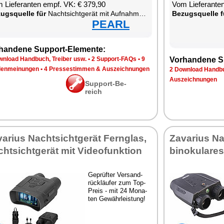
 Lie­fe­ran­ten empf. VK: € 379,90
Vom Lie­fe­ran­t
zugs­quel­le für
Nacht­sicht­ge­rät mit Auf­nah­me­funk­ti­on
Be­zugs­quel­le f
PEARL
han­de­ne Sup­port-Ele­men­te:
n­load Hand­buch, Trei­ber usw.
•
2 Sup­port-FAQs
•
9
Vor­han­de­ne S
en­mei­nun­gen
•
4 Pres­se­stim­men & Aus­zeich­nun­gen
2 Down­load Hand­bu
Aus­zeich­nun­gen
Sup­port-Be­
reich
va­ri­us Nacht­sicht­ge­rät Fern­glas,
Za­va­ri­us N
ht­sicht­ge­rät mit Vi­de­o­funk­ti­on
bi­no­ku­la­re
Ge­prüf­ter Ver­sand­
rück­läu­fer zum Top-
Preis - mit 24 Mo­na­
ten Ge­währ­leis­tung!