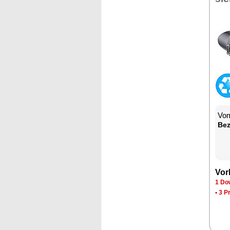
Vom
Be­
Vor­
1 Dow
•
3 P