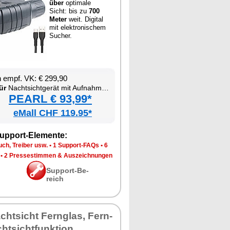
über
op­ti­ma­le
Sicht: bis zu
700
Me­ter
weit. Di­gi­tal
mit elek­tro­ni­schem
Su­cher.
en empf. VK: € 299,90
ür
Nacht­sicht­ge­rät mit Auf­nah­me­funk­ti­on
PEARL € 93,99*
eMall CHF 119.95*
up­port-Ele­men­te:
ch, Trei­ber usw.
•
1 Sup­port-FAQs
•
6
•
2 Pres­se­stim­men & Aus­zeich­nun­gen
Sup­port-Be­
reich
acht­sicht Fern­glas, Fern­
t­sicht­funk­ti­on