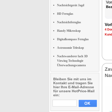
Vom
Nachtsichtgerät Jagd
Be­
HD Fernglas
Nachtsichtfernglas
Vor­
4 Dow
Handy Mikroskop
Kun­d
Digitalkompass Fernglas
Astronomie Teleskop
Nachtwanderer fach 3D
Viewing Technologie
Überwachungscamera
Za­
Nac
Bleiben Sie mit uns im
Kontakt und tragen Sie
hier Ihre E-Mail-Adresse
für unsere HotPrice-Mail
ein: