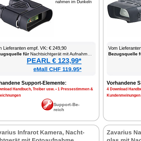
nah­men im Dun­keln
 Lie­fe­ran­ten empf. VK: € 249,90
Vom Lie­fe­ran­t
zugs­quel­le für
Nacht­sicht­ge­rät mit Auf­nah­me­funk­ti­on
Be­zugs­quel­le f
PEARL € 123,99*
eMall CHF 119.95*
han­de­ne Sup­port-Ele­men­te:
Vor­han­de­ne S
n­load Hand­buch, Trei­ber usw.
•
1 Pres­se­stim­men &
4 Down­load Hand­bu
eich­nun­gen
Kun­den­mei­nun­gen
Sup­port-Be­
reich
va­ri­us In­fra­rot Ka­me­ra, Nacht­
Za­va­ri­us N
ht­ge­rät mit Fo­to­auf­nah­me
glas mit Nach