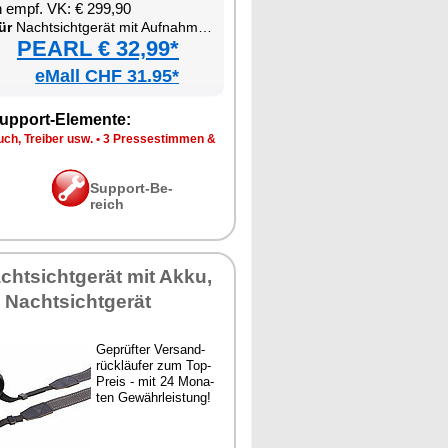
en empf. VK: € 299,90
ür
Nacht­sicht­ge­rät mit Auf­nah­me­funk­ti­on
PEARL € 32,99*
eMall CHF 31.95*
up­port-Ele­men­te:
ch, Trei­ber usw.
•
3 Pres­se­stim­men &
Sup­port-Be­
reich
acht­sicht­ge­rät mit Ak­ku,
s Nacht­sicht­ge­rät
Ge­prüf­ter Ver­sand­
rück­läu­fer zum Top-
Preis - mit 24 Mo­na­
ten Ge­währ­leis­tung!