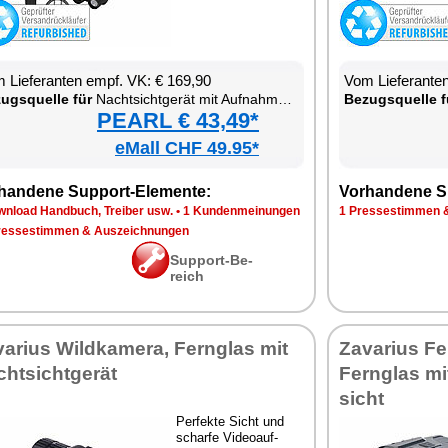
 Lie­fe­ran­ten empf. VK: € 169,90
Vom Lie­fe­ran­t
zugs­quel­le für
Nacht­sicht­ge­rät mit Auf­nah­me­funk­ti­on
Be­zugs­quel­le f
PEARL € 43,49*
eMall CHF 49.95*
han­de­ne Sup­port-Ele­men­te:
Vor­han­de­ne S
n­load Hand­buch, Trei­ber usw.
•
1 Kun­den­mei­nun­gen
1 Pres­se­stim­men 
res­se­stim­men & Aus­zeich­nun­gen
Sup­port-Be­
reich
va­ri­us Wild­ka­me­ra, Fern­glas mit
Za­va­ri­us F
ht­sicht­ge­rät
Fern­glas mi
sicht
Per­fek­te Sicht und
schar­fe Vi­deo­auf­