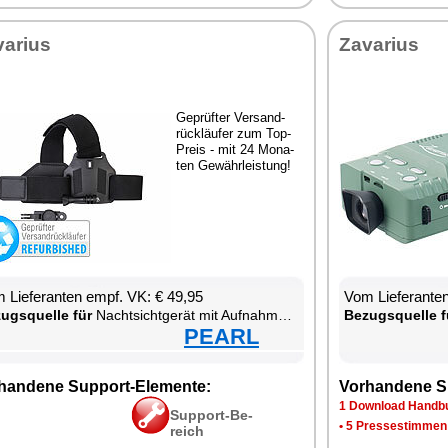
va­ri­us
Za­va­ri­us
Ge­prüf­ter Ver­sand­
rück­läu­fer zum Top-
Preis - mit 24 Mo­na­
ten Ge­währ­leis­tung!
 Lie­fe­ran­ten empf. VK: € 49,95
Vom Lie­fe­ran­t
zugs­quel­le für
Nacht­sicht­ge­rät mit Auf­nah­me­funk­ti­on
Be­zugs­quel­le f
PEARL
han­de­ne Sup­port-Ele­men­te:
Vor­han­de­ne S
1 Down­load Hand­bu
Sup­port-Be­
•
5 Pres­se­stim­men
reich