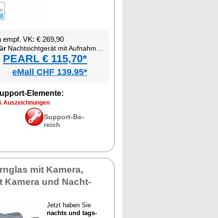
en empf. VK: € 269,90
ür
Nacht­sicht­ge­rät mit Auf­nah­me­funk­ti­on
PEARL € 115,70*
eMall CHF 139.95*
up­port-Ele­men­te:
& Aus­zeich­nun­gen
Sup­port-Be­
reich
ern­glas mit Ka­me­ra,
t Ka­me­ra und Nacht­
Jetzt ha­ben Sie
nachts und tags­