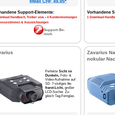
eMall CHF 49.95*
han­de­ne Sup­port-Ele­men­te:
Vor­han­de­ne S
n­load Hand­buch, Trei­ber usw.
•
4 Kun­den­mei­nun­gen
1 Down­load Hand­bu
res­se­stim­men & Aus­zeich­nun­gen
Sup­port-Be­
reich
va­ri­us
Za­va­ri­us Na
no­ku­lar Nac
Per­fek­te
Sicht im
Dun­keln,
Fo­to- &
Vi­deo-Auf­nah­me auf
SD. 7-stu­fi­ges
In­
fra­rot-Licht,
gro­ßer
LCD-Su­cher. Zu­
gleich Tag-Fern­glas.