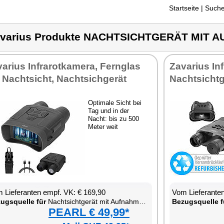
Startseite
| Suche
avarius Produkte NACHTSICHTGERÄT MIT
va­ri­us In­fra­rot­ka­me­ra, Fern­glas
Za­va­ri­us In
 Nacht­sicht, Nacht­sich­ge­rät
Nacht­sicht­g
Op­ti­ma­le Sicht bei
Tag und in der
Nacht: bis zu 500
Me­ter weit
 Lie­fe­ran­ten empf. VK: € 169,90
Vom Lie­fe­ran­t
zugs­quel­le für
Nacht­sicht­ge­rät mit Auf­nah­me­funk­ti­on
Be­zugs­quel­le f
PEARL € 49,99*