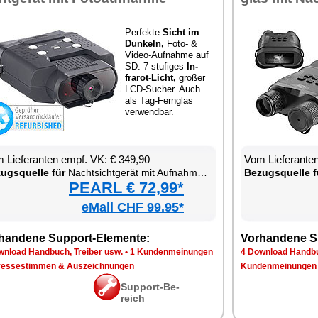
Per­fek­te
Sicht im
Dun­keln,
Fo­to- &
Vi­deo-Auf­nah­me auf
SD. 7-stu­fi­ges
In­
fra­rot-Licht,
gro­ßer
LCD-Su­cher. Auch
als Tag-Fern­glas
ver­wend­bar.
 Lie­fe­ran­ten empf. VK: € 349,90
Vom Lie­fe­ran­t
zugs­quel­le für
Nacht­sicht­ge­rät mit Auf­nah­me­funk­ti­on
Be­zugs­quel­le f
PEARL € 72,99*
eMall CHF 99.95*
han­de­ne Sup­port-Ele­men­te:
Vor­han­de­ne S
n­load Hand­buch, Trei­ber usw.
•
1 Kun­den­mei­nun­gen
4 Down­load Hand­bu
res­se­stim­men & Aus­zeich­nun­gen
Kun­den­mei­nun­gen
Sup­port-Be­
reich