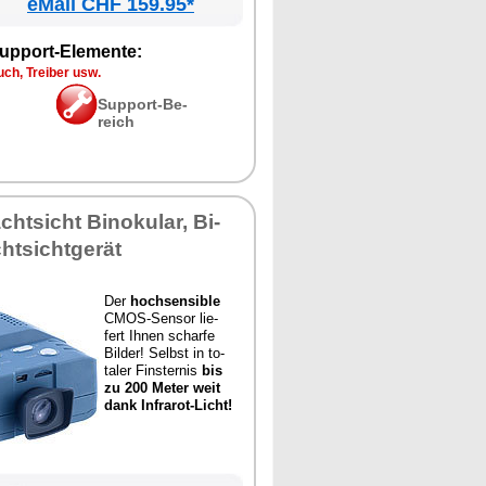
eMall CHF 159.95*
up­port-Ele­men­te:
ch, Trei­ber usw.
Sup­port-Be­
reich
cht­sicht Bi­no­ku­lar, Bi­
ht­sicht­ge­rät
Der
hoch­sen­si­ble
CMOS-Sen­sor lie­
fert Ih­nen schar­fe
Bil­der! Selbst in to­
ta­ler Fins­ter­nis
bis
zu 200 Me­ter weit
dank In­fra­rot-Licht!