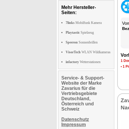
Mehr Hersteller-
Seiten:
7links
Mobilfunk Kamera
Vom
Be­
Playtastic
Spielzeug
Speeron
Sonnenbrillen
VisorTech
WLAN Wildkameras
Vor­
1 Dow
infactory
Wetterstationen
•
1 P
Service- & Support-
Website der Marke
Zavarius für die
Vertriebsgebiete
Deutschland,
Za­
Österreich und
Nac
Schweiz
Datenschutz
Impressum