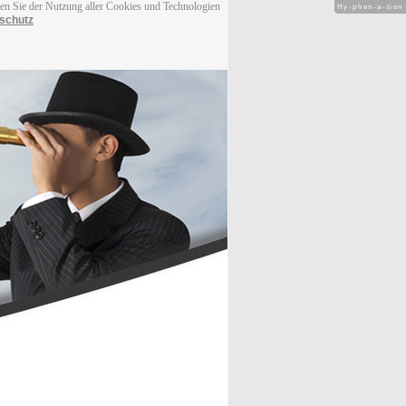
men Sie der Nutzung aller Cookies und Technologien
Hy-phen-a-tion
schutz