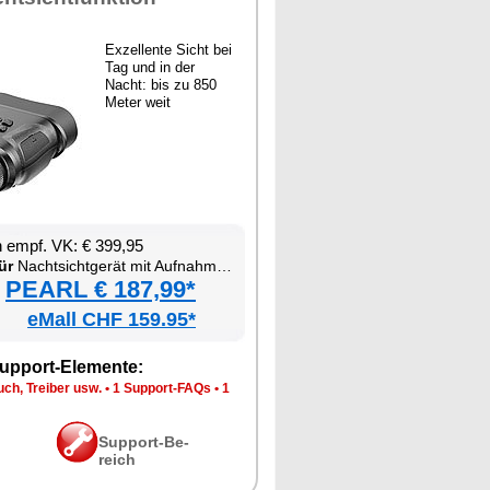
Ex­zel­len­te Sicht bei
Tag und in der
Nacht: bis zu 850
Me­ter weit
en empf. VK: € 399,95
ür
Nacht­sicht­ge­rät mit Auf­nah­me­funk­ti­on
PEARL € 187,99*
eMall CHF 159.95*
up­port-Ele­men­te:
ch, Trei­ber usw.
•
1 Sup­port-FAQs
•
1
Sup­port-Be­
reich