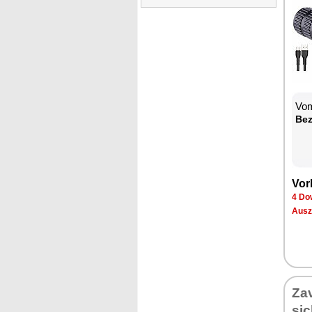
Vom
Be­
Vor­
4 Dow
Aus­z
Za­
sic