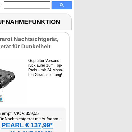
:
 AUFNAHMEFUNKTION
­fra­rot Nacht­sicht­ge­rät,
e­rät für Dun­kel­heit
Ge­prüf­ter Ver­sand­
rück­läu­fer zum Top-
Preis - mit 24 Mo­na­
ten Ge­währ­leis­tung!
en empf. VK: € 399,95
ür
Nacht­sicht­ge­rät mit Auf­nah­me­funk­ti­on
PEARL € 137,99*