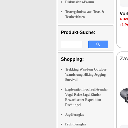
Diskussions-Forum
Testergebnisse aus Tests &
Vor­
Testberichten
4 Dow
•
1 P
Produkt-Suche:
Za­
Shopping:
Trekking Wandern Outdoor
Wanderung Hiking Jogging
Survival
Exploration hochauflösender
Vogel Reise Jagd Kinder
Erwachsener Expedition
Dschungel
Jagdfernglas
Profi-Fernglas