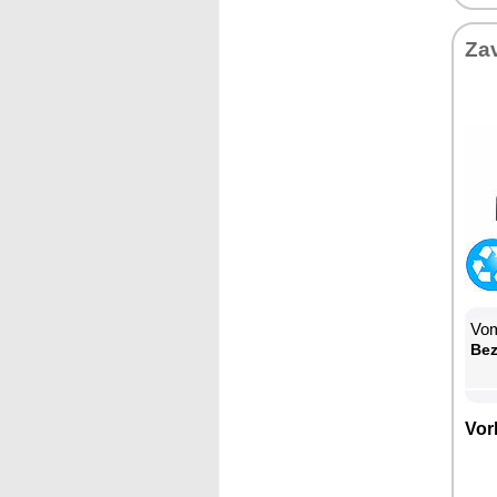
Za­
Vom
Be­
Vor­