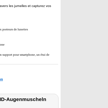
avers les jumelles et capturez vos
 porteurs de lunettes
hone
un support pour smartphone, un étui de
en
t HD-Augenmuscheln