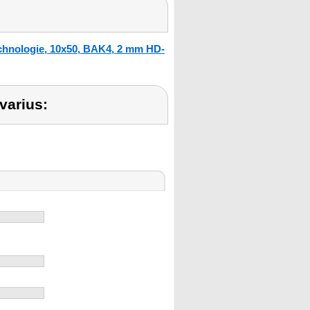
echnologie, 10x50, BAK4, 2 mm HD-
varius: