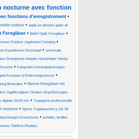
on nocturne avec fonction
•
vec fonctions d'enregistrement
•
émètre outdoor
apple ios iphones ipads air
•
•
 Ferngläser
BAK4 Optik Ferngläser
•
Prismen Outdoor-Jagdreisen Camping
•
ene Expeditionen Dschungel
universale
lare Smartphone-Adapter Handyhalter Handy-
•
e Screens
Fotografen Linsenabdeckungen
•
igital-Kompass & Entfernungsmesser
•
Marine-Ferngläser mit
ung Binokulars
ndern Jagdferngläser Okulare Vergrößerungen
•
s digitale 10x50 mm
Tragegurte professionelle
•
ion nocturne
Sports Tragetaschen g 10x 50
•
beobachtungen Erwachsene
jumelles, lentilles
meras Telefone Displays