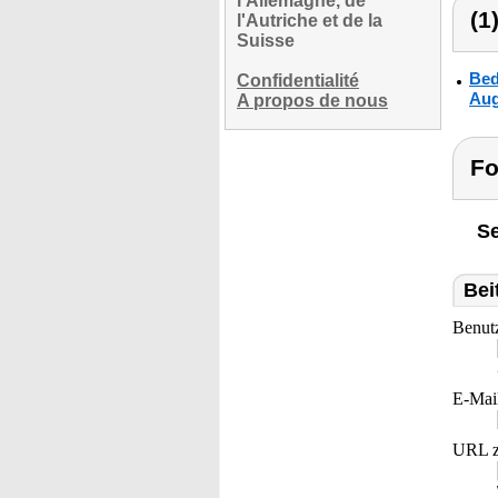
l'Allemagne, de
(1
l'Autriche et de la
Suisse
Bed
Confidentialité
Aug
A propos de nous
Fo
Se
Bei
Benut
E-Mai
URL z