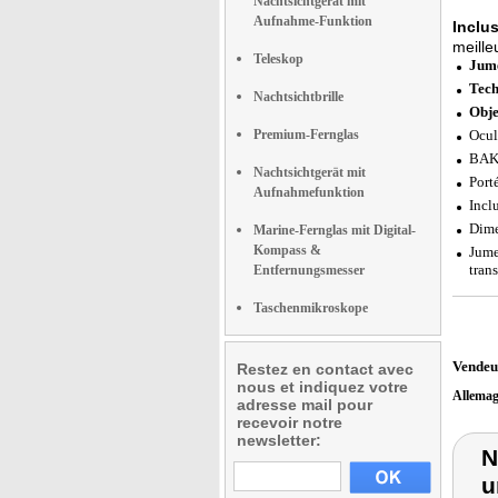
Nachtsichtgerät mit
Aufnahme-Funktion
Inclu
meille
Teleskop
Jume
Tech
Nachtsichtbrille
Obje
Premium-Fernglas
Ocul
BAK4
Nachtsichtgerät mit
Port
Aufnahmefunktion
Incl
Dime
Marine-Fernglas mit Digital-
Kompass &
Jume
tran
Entfernungsmesser
Taschenmikroskope
Vendeu
Restez en contact avec
nous et indiquez votre
Allema
adresse mail pour
recevoir notre
newsletter:
N
u