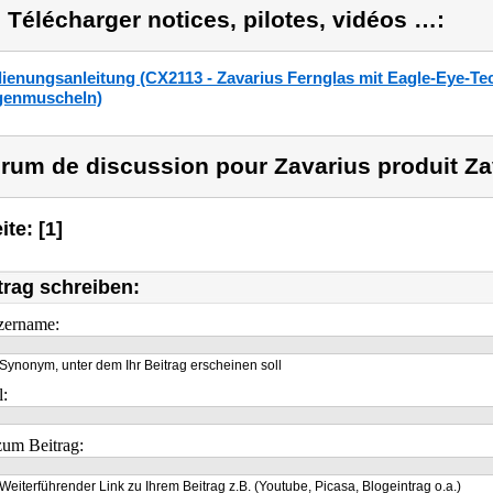
) Télécharger notices, pilotes, vidéos …:
ienungsanleitung (CX2113 - Zavarius Fernglas mit Eagle-Eye-T
enmuscheln)
rum de discussion pour Zavarius produit Za
ite: [1]
trag schreiben:
zername:
Synonym, unter dem Ihr Beitrag erscheinen soll
l:
um Beitrag:
Weiterführender Link zu Ihrem Beitrag z.B. (Youtube, Picasa, Blogeintrag o.a.)