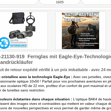
10/25
liegt angenehm in der
Hand, überzeugt mit vier
Schutzkappen, einer
Tasche und witzigem
Gadget."
-21130-919
Fernglas mit Eagle-Eye-Technologi
andrückläufer
it de retour expédié vérifié à un prix imbattable - avec 24 m
 cristalline avec la technologie Eagle-Eye :
Avec ces jumelles, vivez 
sionnante optique 10x50 ! Parfait pour vos prochaines aventures en plei
aux oculaires HD de 22 mm, profitez d'un confort de port maximal et ut
r de lunettes sans restriction.
ouleurs éclatantes dans chaque situation :
L'optique BAK4 de haute
issent des images vives et contrastées qui mettent en valeur chaque dé
uvre de nouvelles perspectives et vous permet de garder même de gra