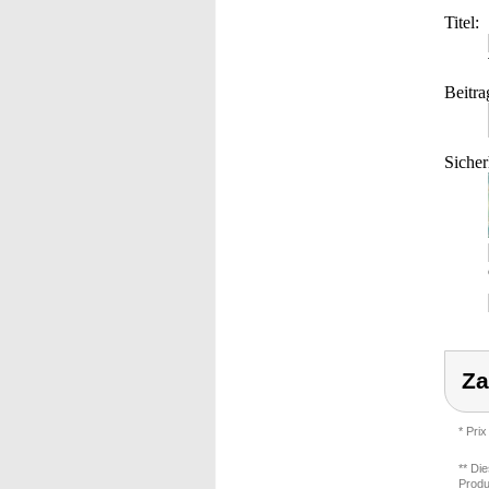
Titel:
Beitra
Sicher
Za
* Prix
** Di
Produ