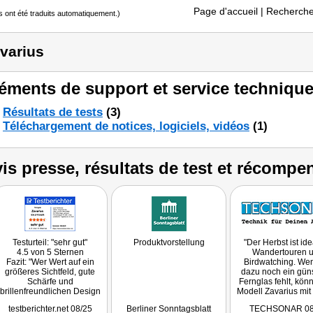
Page d'accueil
| Recherche
s ont été traduits automatiquement.)
varius
éments de support et service technique
Résultats de tests
(3)
Téléchargement de notices, logiciels, vidéos
(1)
is presse, résultats de test et récompe
Testurteil: "sehr gut"
Produktvorstellung
"Der Herbst ist ide
4.5 von 5 Sternen
Wandertouren 
Fazit: "Wer Wert auf ein
Birdwatching. Wen
größeres Sichtfeld, gute
dazu noch ein gün
Schärfe und
Fernglas fehlt, kön
brillenfreundlichen Design
Modell Zavarius mit
legt, sollte sich das Zavarius
Eye-Technologie 
testberichter.net 08/25
Berliner Sonntagsblatt
TECHSONAR 08
CX-2113 anschauen. Es
Möglichkeit sei