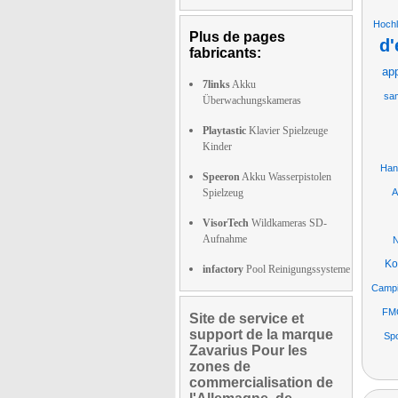
Hochl
Plus de pages
d'
fabricants:
app
7links
Akku
sam
Überwachungskameras
Playtastic
Klavier Spielzeuge
Kinder
Han
Speeron
Akku Wasserpistolen
Spielzeug
A
VisorTech
Wildkameras SD-
Aufnahme
N
Ko
infactory
Pool Reinigungssysteme
Campi
FMC
Site de service et
support de la marque
Spo
Zavarius Pour les
zones de
commercialisation de