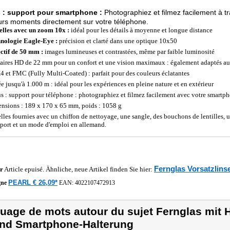
s : support pour smartphone :
Photographiez et filmez facilement à tr
urs moments directement sur votre téléphone.
lles avec un zoom 10x :
idéal pour les détails à moyenne et longue distance
nologie Eagle-Eye :
précision et clarté dans une optique 10x50
ctif de 50 mm :
images lumineuses et contrastées, même par faible luminosité
aires HD de 22 mm pour un confort et une vision maximaux : également adaptés aux
 et FMC (Fully Multi-Coated) : parfait pour des couleurs éclatantes
ée jusqu'à 1.000 m : idéal pour les expériences en pleine nature et en extérieur
us : support pour téléphone : photographiez et filmez facilement avec votre smartp
nsions : 189 x 170 x 65 mm, poids : 1058 g
lles fournies avec un chiffon de nettoyage, une sangle, des bouchons de lentilles, 
sport et un mode d'emploi en allemand.
Fernglas Vorsatzlins
r
Article epuisé. Ähnliche, neue Artikel finden Sie hier:
PEARL € 26,09*
gne
EAN:
4022107472913
uage de mots autour du sujet Fernglas mi
nd Smartphone-Halterung