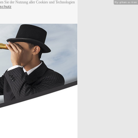
men Sie der Nutzung aller Cookies und Technologien
Hy-phen-a-tion
schutz