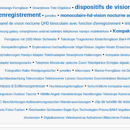
dispositifs de visi
•
•
eistungs-Ferngläser
Smartphone Tele-Objektive
enregistrement
•
•
monoculaire-hd-vision nocturne a
jumelles
•
areil de vision nocturne QHD binoculaire avec fonction d'enregistrement
tél
•
Kompakt
sung galaxy smartphones android tablettes téléphones handys mobiltelefone
•
Ferngläser mit 1000 Meter Sichtweite
Teleskope Trageriemen Kinderferngläser Bak4-
•
Kompaktferngläser
Explorationen hochauflösende Vögel Reisen Jagden Kinder Erwachs
•
dyhalterungen Handys Adapter Telefonadapter Smartphone-Halterungen
kompakte binoku
•
dapter leistungsstarke
Telephoto Monokular optische Zoom Teleobjektive Echtglas digital
•
•
•
Fotografien Halter Reinigungstücher
jumelles
télescopes
Marine-Ferngläser mit D
achtbeobachtung Televorsätze Telekonverter Lenses Geschenke Geschenkideen Beobacht
•
•
mpass & Entfernungsmesser
Hochleistungsferngläser
fortschrittliche kompakte wa
•
ngreisen Outdoor Tasche
Wildlife Angeln Handteleskope Handfernglas-Teleskope Kamera
•
clip de lunette de vis
-Beschichtungen Aufbewahrungstaschen Wanderausrüstungen
•
rts Fotos Farben
Reichweiten Sichtweiten Eagle-Eye-Technologien Prisma BAK4 Vogel
•
d'extension
Digitalkameras Videokameras Aufnahmen Bildschirme Fotoka