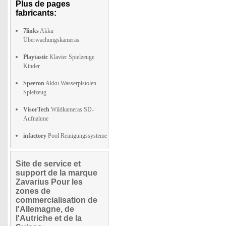
Plus de pages
fabricants:
7links
Akku
Überwachungskameras
Playtastic
Klavier Spielzeuge
Kinder
Speeron
Akku Wasserpistolen
Spielzeug
VisorTech
Wildkameras SD-
Aufnahme
infactory
Pool Reinigungssysteme
Site de service et
support de la marque
Zavarius Pour les
zones de
commercialisation de
l'Allemagne, de
l'Autriche et de la