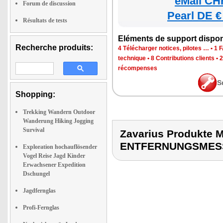
eMall CH
Forum de discussion
Pearl DE €
Résultats de tests
Eléments de support dispon
Recherche produits:
4 Télécharger notices, pilotes …
•
1 
technique
•
8 Contributions clients
•
2
récompenses
S
Shopping:
Trekking Wandern Outdoor
Wanderung Hiking Jogging
Survival
Zavarius Produkte
ENTFERNUNGSMES
Exploration hochauflösender
Vogel Reise Jagd Kinder
Erwachsener Expedition
Dschungel
Jagdfernglas
Profi-Fernglas