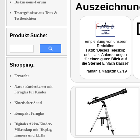
Diskussions-Forum
Auszeichnun
Testergebnisse aus Tests &
Testberichten
Produkt-Suche:
Empfehlung von unserer
Redaktion
Fazit: "Dieses Teleskop
erfüllt alle Anforderungen
für
einen guten Blick auf
die Sterne!
Einfach klasse!"
Shopping:
Framania Magazin 02/19
Fernrohr
Natur-Entdeckerset mit
Fernglas für Kinder
Kinetischer Sand
Kompakt Fernglas
Digitales Akku-Kinder-
Mikroskop mit Display,
Kamera und LEDs