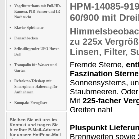
HPM-14085-9
Vogelfutterhaus mit Full-HD-
Kamera, PIR-Sensor und IR-
60/900 mit Drei
Nachtsicht
Klavier Spielmatte
Himmelsbeobac
Planschbecken
zu
225x Vergröß
Selbstfliegender UFO-Hover-
Linsen, Filter, 
Ball
Fremde Sterne,
ent
Trampolin für Wasser und
Garten
Faszination Stern
Sonnensystems, u
Refraktor-Teleskop mit
Smartphone-Halterung für
Staubmeeren. Oder
Aufnahmen
Mit
225-facher Ver
Kompakt Ferngläser
Greifen nah!
Bleiben Sie mit uns im
Kontakt und tragen Sie
Pluspunkt Lieferu
hier Ihre E-Mail-Adresse
für unsere HotPrice-Mail
Brennweiten sowie