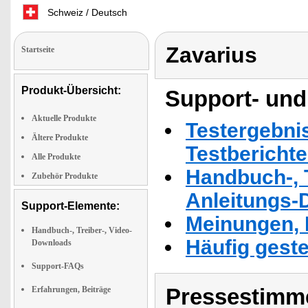
Schweiz / Deutsch
Zavarius
Startseite
Produkt-Übersicht:
Support- und
Aktuelle Produkte
Testergebni
Ältere Produkte
Testbericht
Alle Produkte
Handbuch-, T
Zubehör Produkte
Anleitungs-
Support-Elemente:
Meinungen, 
Handbuch-, Treiber-, Video-
Häufig geste
Downloads
Support-FAQs
Pressestimme
Erfahrungen, Beiträge