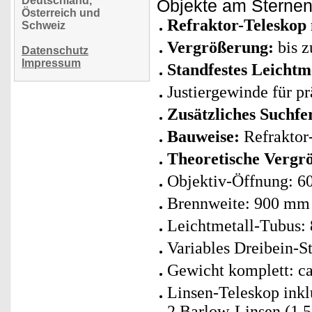
Deutschland,
Objekte am Sterne
Österreich und
Refraktor-Teleskop 
Schweiz
Vergrößerung:
bis z
Datenschutz
Impressum
Standfestes Leichtme
Justiergewinde für p
Zusätzliches Suchfe
Bauweise:
Refraktor
Theoretische Vergr
Objektiv-Öffnung: 
Brennweite: 900 mm
Leichtmetall-Tubus: 
Variables Dreibein-S
Gewicht komplett: ca
Linsen-Teleskop ink
2 Barlow-Linsen (1,5