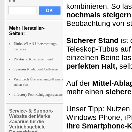
ein:
kombinieren. So läss
nochmals steigern
Beobachtung von st
Mehr Hersteller-
Seiten:
Sicherer Stand
ist 
7links
WLAN Überwachungs-
Teleskop-Tubus au
Kameras
einzelnen Beine la
Playtastic
Kinetischer Sand
perfekten Halt,
selb
Speeron
Kinderpool Aufblasen
VisorTech
Überwachungs-Kamera
Auf der
Mittel-Abla
außen Sets
mehr einen
sichere
infactory
Pool Reinigungssysteme
Unser Tipp: Nutzen
Service- & Support-
Windows Phone, iPh
Website der Marke
Zavarius für die
Ihre Smartphone-
Vertriebsgebiete