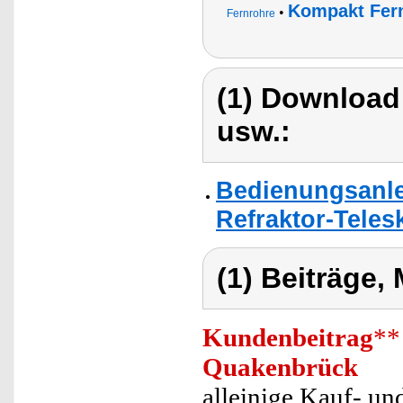
Kompakt Fer
•
Fernrohre
(1) Download
usw.:
Bedienungsanle
Refraktor-Teles
(1) Beiträge,
Kundenbeitrag
**
Quakenbrück
alleinige Kauf- un