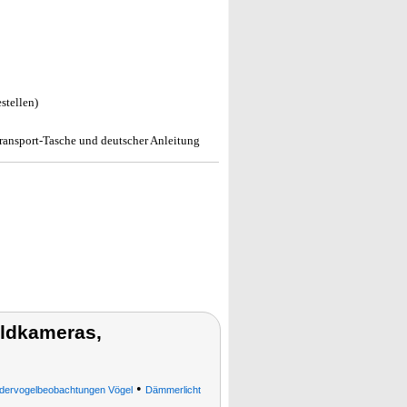
stellen)
ransport-Tasche und deutscher Anleitung
ldkameras,
•
dervogelbeobachtungen Vögel
Dämmerlicht