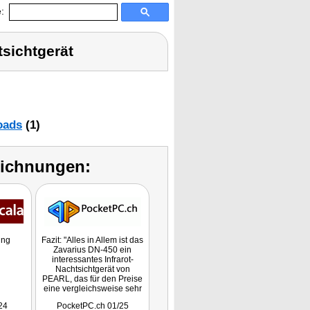
:
tsichtgerät
oads
(1)
eichnungen:
ung
Fazit: "Alles in Allem ist das
Zavarius DN-450 ein
interessantes Infrarot-
Nachtsichtgerät von
PEARL, das für den Preise
eine vergleichsweise sehr
gute Leistung abliefert."
24
PocketPC.ch 01/25