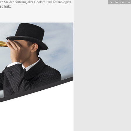
men Sie der Nutzung aller Cookies und Technologien
Hy-phen-a-tion
schutz