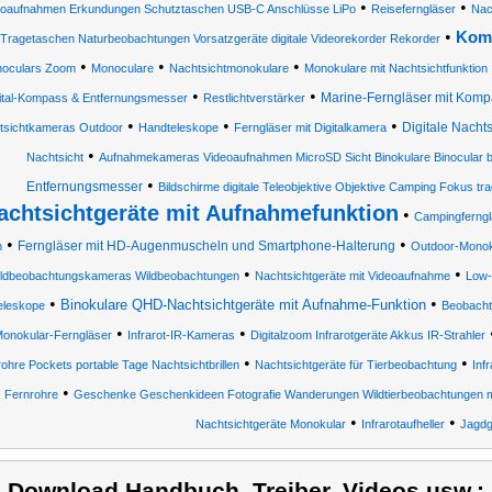
•
•
toaufnahmen Erkundungen Schutztaschen USB-C Anschlüsse LiPo
Reiseferngläser
Nac
•
Komp
Tragetaschen Naturbeobachtungen Vorsatzgeräte digitale Videorekorder Rekorder
•
•
•
oculars Zoom
Monoculare
Nachtsichtmonokulare
Monokulare mit Nachtsichtfunktion
•
•
Marine-Ferngläser mit Komp
ital-Kompass & Entfernungsmesser
Restlichtverstärker
•
•
•
Digitale Nachts
tsichtkameras Outdoor
Handteleskope
Ferngläser mit Digitalkamera
•
Nachtsicht
Aufnahmekameras Videoaufnahmen MicroSD Sicht Binokulare Binocular bi
•
Entfernungsmesser
Bildschirme digitale Teleobjektive Objektive Camping Fokus tr
achtsichtgeräte mit Aufnahmefunktion
•
Campingferngl
•
•
Ferngläser mit HD-Augenmuscheln und Smartphone-Halterung
m
Outdoor-Monok
•
•
ldbeobachtungskameras Wildbeobachtungen
Nachtsichtgeräte mit Videoaufnahme
Low-
•
•
Binokulare QHD-Nachtsichtgeräte mit Aufnahme-Funktion
eleskope
Beobacht
•
•
onokular-Ferngläser
Infrarot-IR-Kameras
Digitalzoom Infrarotgeräte Akkus IR-Strahler
•
•
ohre Pockets portable Tage Nachtsichtbrillen
Nachtsichtgeräte für Tierbeobachtung
Inf
•
•
Fernrohre
Geschenke Geschenkideen Fotografie Wanderungen Wildtierbeobachtungen 
•
•
Nachtsichtgeräte Monokular
Infrarotaufheller
Jagdg
) Download Handbuch, Treiber, Videos usw.: