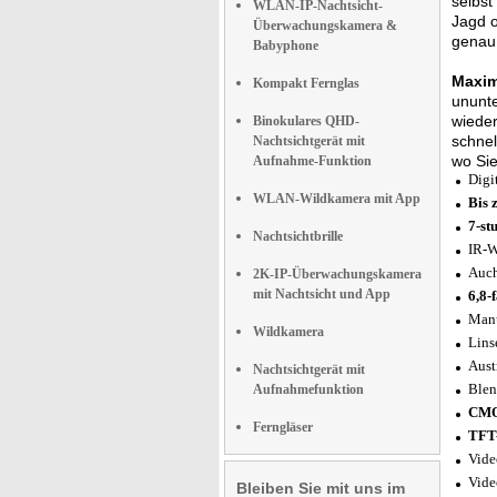
selbst
WLAN-IP-Nachtsicht-
Jagd o
Überwachungskamera &
genau 
Babyphone
Maxim
Kompakt Fernglas
ununte
wieder
Binokulares QHD-
schnel
Nachtsichtgerät mit
wo Sie
Aufnahme-Funktion
Digi
WLAN-Wildkamera mit App
Bis 
7-st
Nachtsichtbrille
IR-W
Auch
2K-IP-Überwachungskamera
mit Nachtsicht und App
6,8-
Manu
Wildkamera
Lins
Aust
Nachtsichtgerät mit
Blen
Aufnahmefunktion
CMO
Ferngläser
TFT
Vide
Vide
Bleiben Sie mit uns im