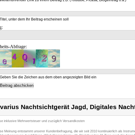
Weiterführender Link zu Ihrem Beitrag z.B. (Youtube, Picasa, Blogeintrag o.a.)
Titel, unter dem Ihr Beitrag erscheinen soll
g:
heits-Abfrage:
Geben Sie die Zeichen aus dem oben angezeigten Bild ein
varius Nachtsichtgerät Jagd, Digitales Nach
ise inklusive Mehrwertsteuer und zuzüglich Versandkosten
ese Meinung entstammt unserer Kundenbefragung, die wir seit 2010 kontinuierlich als Instru