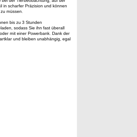
b bei der Tierbeobachtung, auf der
l in scharfer Präzision und können
n zu müssen.
Ihnen bis zu 3 Stunden
den, sodass Sie ihn fast überall
 oder mit einer Powerbank. Dank der
rtklar und bleiben unabhängig, egal