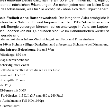
 weit entfernte Details ganz nah heran. So entgeht Ihnen nichts, egal o
der bei nächtlichen Erkundungen. Sie sehen jedes noch so kleine Detai
das fokussieren, was für Sie wichtig ist - ohne sich dem Objekt näher
ale Freiheit ohne Batteriewechsel:
Der integrierte Akku ermöglicht 
rbrochene Nutzung. Er wird bequem über den USB-C-Anschluss aufgela
 mit Energie versorgen können - sei es unterwegs im Auto, am Laptop
len Ladezeit von nur 1,5 Stunden sind Sie im Handumdrehen wieder sta
 gerade sind.
tales monokulares Infrarot-Nachtsichtgerät mit Foto- und Filmaufnahme
zu 300 m Sicht in völliger Dunkelheit
und unbegrenzte Sichtweite bei Dämmerung
ufige Infrarot-Beleuchtung
: bis zu 3 Watt
ellenlänge: 850 nm
 tagsüber verwendbar
facher digitaler Zoom
elles Scharfstellen durch drehen an der Linse
enwinkel: FOV 10°
rittspupille: 25 mm
de: F 1,2
S-Sensor
mit 5 MP
-Farbdisplay
, 1,5 Zoll (3,7 cm), 480 x 240 Pixel
o-Aufnahmen in Full-HD (1080p)
o-Format: MP4