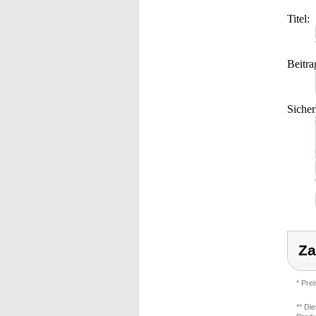
Titel:
Beitra
Sicher
Za
* Pre
** Di