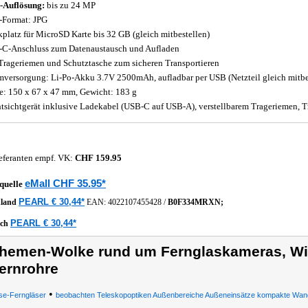
-Auflösung:
bis zu 24 MP
-Format: JPG
kplatz für MicroSD Karte bis 32 GB (gleich mitbestellen)
C-Anschluss zum Datenaustausch und Aufladen
Trageriemen und Schutztasche zum sicheren Transportieren
mversorgung: Li-Po-Akku 3.7V 2500mAh, aufladbar per USB (Netzteil gleich mitbe
: 150 x 67 x 47 mm, Gewicht: 183 g
tsichtgerät inklusive Ladekabel (USB-C auf USB-A), verstellbarem Trageriemen, T
eferanten empf. VK:
CHF 159.95
eMall CHF 35.95*
quelle
PEARL € 30,44*
hland
EAN:
4022107455428
/
B0F334MRXN;
PEARL € 30,44*
ich
hemen-Wolke rund um Fernglaskameras, Wi
ernrohre
•
se-Ferngläser
beobachten Teleskopoptiken Außenbereiche Außeneinsätze kompakte Wan