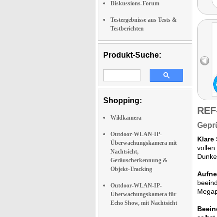
Diskussions-Forum
Testergebnisse aus Tests &
Testberichten
Produkt-Suche:
Shopping:
REF
Wildkamera
Geprü
Outdoor-WLAN-IP-
Klare
Überwachungskamera mit
vollen
Nachtsicht,
Dunkel
Geräuscherkennung &
Objekt-Tracking
Aufne
beeind
Outdoor-WLAN-IP-
Megapi
Überwachungskamera für
Echo Show, mit Nachtsicht
Beein