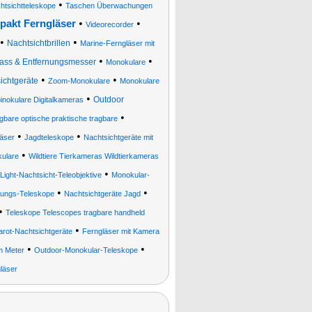
•
htsichtteleskope
Taschen Überwachungen
•
•
akt Ferngläser
Videorecorder
•
•
Nachtsichtbrillen
Marine-Ferngläser mit
•
•
ass & Entfernungsmesser
Monokulare
•
•
ichtgeräte
Zoom-Monokulare
Monokulare
•
Outdoor
nokulare Digitalkameras
•
agbare optische praktische tragbare
•
•
äser
Jagdteleskope
Nachtsichtgeräte mit
•
ulare
Wildtiere Tierkameras Wildtierkameras
•
Light-Nachtsicht-Teleobjektive
Monokular-
•
•
ungs-Teleskope
Nachtsichtgeräte Jagd
•
Teleskope Telescopes tragbare handheld
•
rarot-Nachtsichtgeräte
Ferngläser mit Kamera
•
•
m Meter
Outdoor-Monokular-Teleskope
läser