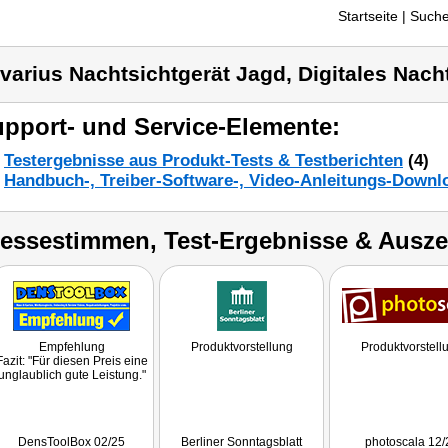
Startseite
| Suche
varius Nachtsichtgerät Jagd, Digitales Nach
pport- und Service-Elemente:
Testergebnisse aus Produkt-Tests & Testberichten
(4)
Handbuch-, Treiber-Software-, Video-Anleitungs-Downl
ressestimmen, Test-Ergebnisse & Ausz
Empfehlung
Produktvorstellung
Produktvorstell
Fazit: "Für diesen Preis eine
unglaublich gute Leistung."
DensToolBox 02/25
Berliner Sonntagsblatt
photoscala 12/