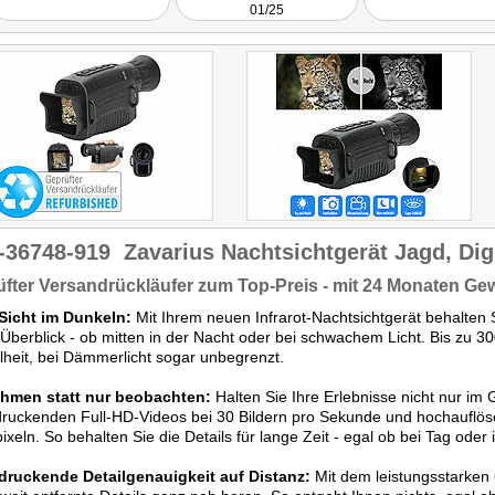
01/25
-36748-919
Zavarius Nachtsichtgerät Jagd, Dig
fter Versandrückläufer zum Top-Preis - mit 24 Monaten Ge
 Sicht im Dunkeln:
Mit Ihrem neuen Infrarot-Nachtsichtgerät behalten S
 Überblick - ob mitten in der Nacht oder bei schwachem Licht. Bis zu 30
heit, bei Dämmerlicht sogar unbegrenzt.
hmen statt nur beobachten:
Halten Sie Ihre Erlebnisse nicht nur im G
ruckenden Full-HD-Videos bei 30 Bildern pro Sekunde und hochauflös
xeln. So behalten Sie die Details für lange Zeit - egal ob bei Tag oder 
druckende Detailgenauigkeit auf Distanz:
Mit dem leistungsstarken 