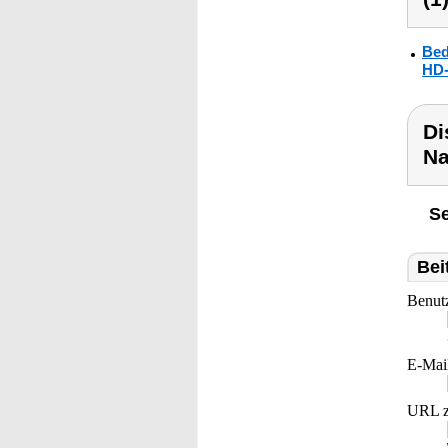
Bed
HD-
Di
Na
Se
Bei
Benut
E-Mai
URL z