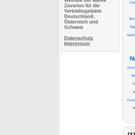
Website der Marke
Fo
Zavarius für die
Vertriebsgebiete
Deutschland,
Mon
Österreich und
Schweiz
Dig
Nach
Datenschutz
Impressum
N
Zoo
Wi
T
M
Fernr
(1