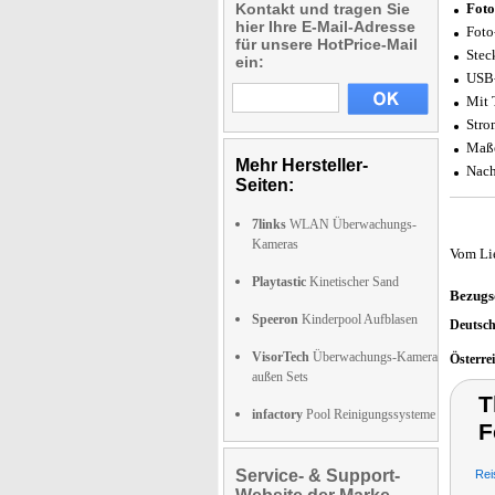
Kontakt und tragen Sie
Foto
hier Ihre E-Mail-Adresse
Foto
für unsere HotPrice-Mail
Stec
ein:
USB-
Mit 
Stro
Maße
Mehr Hersteller-
Nach
Seiten:
7links
WLAN Überwachungs-
Kameras
Vom Li
Playtastic
Kinetischer Sand
Bezugs
Speeron
Kinderpool Aufblasen
Deutsc
VisorTech
Überwachungs-Kamera
Österre
außen Sets
T
infactory
Pool Reinigungssysteme
F
Service- & Support-
Rei