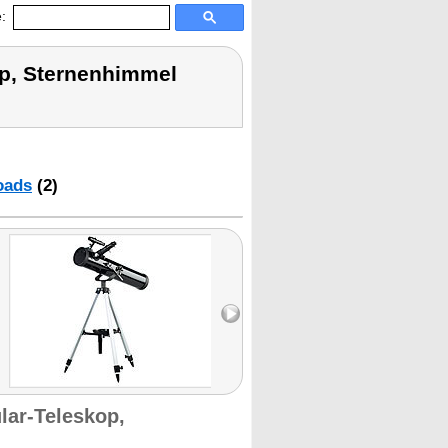
:
op, Sternenhimmel
oads
(2)
lar-Teleskop,