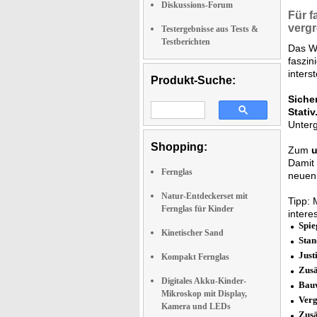
Diskussions-Forum
Für
f
vergr
Testergebnisse aus Tests &
Testberichten
Das We
faszin
inters
Produkt-Suche:
Siche
Stativ
Unterg
Shopping:
Zum
u
Damit 
Fernglas
neuen
Natur-Entdeckerset mit
Tipp: 
Fernglas für Kinder
intere
Spie
Kinetischer Sand
Stan
Just
Kompakt Fernglas
Zusä
Digitales Akku-Kinder-
Bau
Mikroskop mit Display,
Verg
Kamera und LEDs
Zusä