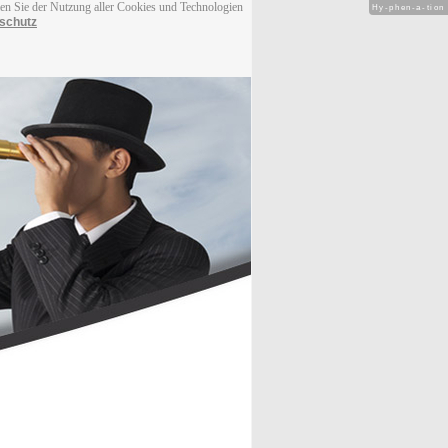
men Sie der Nutzung aller Cookies und Technologien
Hy-phen-a-tion
schutz