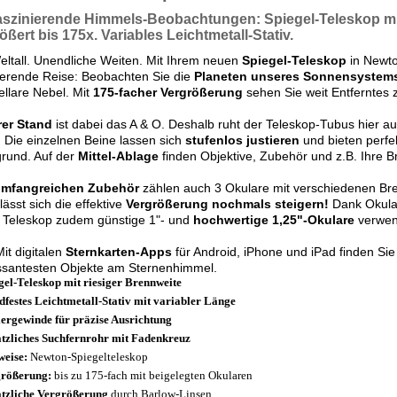
aszinierende Himmels-Beobachtungen:
Spiegel-Teleskop m
ößert bis
175x.
Variables Leichtmetall-Stativ.
ltall. Unendliche Weiten. Mit Ihrem neuen
Spiegel-Teleskop
in Newto
ierende Reise: Beobachten Sie die
Planeten unseres Sonnensystem
tellare Nebel. Mit
175-facher Vergrößerung
sehen Sie weit Entferntes 
rer Stand
ist dabei das A & O. Deshalb ruht der Teleskop-Tubus hier a
.
Die einzelnen Beine lassen sich
stufenlos justieren
und bieten perfe
rund. Auf der
Mittel-Ablage
finden Objektive, Zubehör und z.B. Ihre Br
mfangreichen Zubehör
zählen auch 3 Okulare mit verschiedenen Bre
lässt sich die effektive
Vergrößerung nochmals steigern!
Dank Okular
 Teleskop zudem günstige 1"- und
hochwertige 1,25"-Okulare
verwen
Mit digitalen
Sternkarten-Apps
für Android, iPhone und iPad finden Si
ssantesten Objekte am Sternenhimmel.
gel-Teleskop mit riesiger Brennweite
dfestes Leichtmetall-Stativ mit variabler Länge
iergewinde für präzise Ausrichtung
tzliches Suchfernrohr mit Fadenkreuz
weise:
Newton-Spiegelteleskop
rößerung:
bis zu 175-fach mit beigelegten Okularen
tzliche Vergrößerung
durch Barlow-Linsen