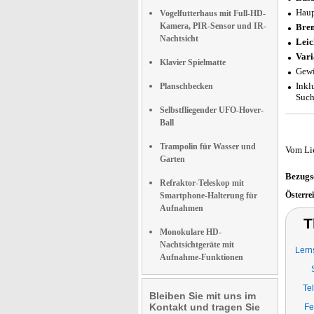
Haup
Vogelfutterhaus mit Full-HD-
Kamera, PIR-Sensor und IR-
Bren
Nachtsicht
Leic
Vari
Klavier Spielmatte
Gewi
Inkl
Planschbecken
Such
Selbstfliegender UFO-Hover-
Ball
Trampolin für Wasser und
Vom Li
Garten
Bezugs
Refraktor-Teleskop mit
Österre
Smartphone-Halterung für
Aufnahmen
T
Monokulare HD-
Nachtsichtgeräte mit
Lern
Aufnahme-Funktionen
Te
Bleiben Sie mit uns im
Kontakt und tragen Sie
Fe