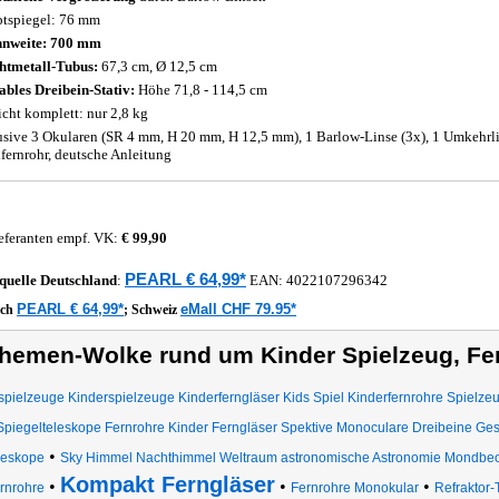
tspiegel: 76 mm
nweite: 700 mm
htmetall-Tubus:
67,3 cm, Ø 12,5 cm
ables Dreibein-Stativ:
Höhe 71,8 - 114,5 cm
cht komplett: nur 2,8 kg
usive 3 Okularen (SR 4 mm, H 20 mm, H 12,5 mm), 1 Barlow-Linse (3x), 1 Umkehrlin
fernrohr, deutsche Anleitung
eferanten empf. VK:
€ 99,90
PEARL € 64,99*
quelle
Deutschland
:
EAN:
4022107296342
PEARL € 64,99*
eMall CHF 79.95*
ich
;
Schweiz
hemen-Wolke rund um Kinder Spielzeug, Fer
spielzeuge Kinderspielzeuge Kinderferngläser Kids Spiel Kinderfernrohre Spielze
Spiegelteleskope Fernrohre Kinder Ferngläser Spektive Monoculare Dreibeine G
•
leskope
Sky Himmel Nachthimmel Weltraum astronomische Astronomie Mondbeo
Kompakt Ferngläser
•
•
•
rnrohre
Fernrohre Monokular
Refraktor-