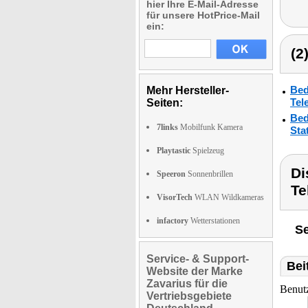
hier Ihre E-Mail-Adresse
für unsere HotPrice-Mail
ein:
(2
Bed
Mehr Hersteller-
Tel
Seiten:
Bed
7links
Mobilfunk Kamera
Stat
Playtastic
Spielzeug
Di
Speeron
Sonnenbrillen
Te
VisorTech
WLAN Wildkameras
infactory
Wetterstationen
Se
Service- & Support-
Bei
Website der Marke
Zavarius für die
Benut
Vertriebsgebiete