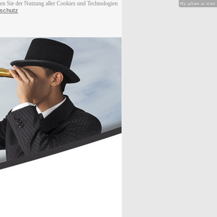
men Sie der Nutzung aller Cookies und Technologien
Hy-phen-a-tion
schutz