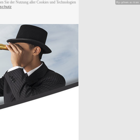
men Sie der Nutzung aller Cookies und Technologien
Hy-phen-a-tion
schutz