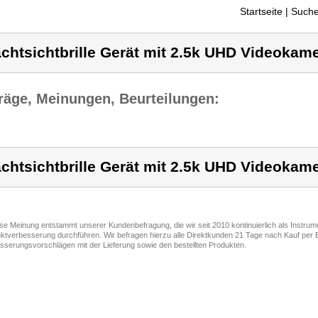
Startseite
| Suche
chtsichtbrille Gerät mit 2.5k UHD Videokam
räge, Meinungen, Beurteilungen:
chtsichtbrille Gerät mit 2.5k UHD Videokam
ese Meinung entstammt unserer Kundenbefragung, die wir seit 2010 kontinuierlich als Instru
ktverbesserung durchführen. Wir befragen hierzu alle Direktkunden 21 Tage nach Kauf per E
sserungsvorschlägen mit der Lieferung sowie den bestellten Produkten.