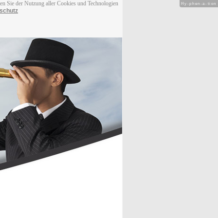
men Sie der Nutzung aller Cookies und Technologien
Hy-phen-a-tion
schutz