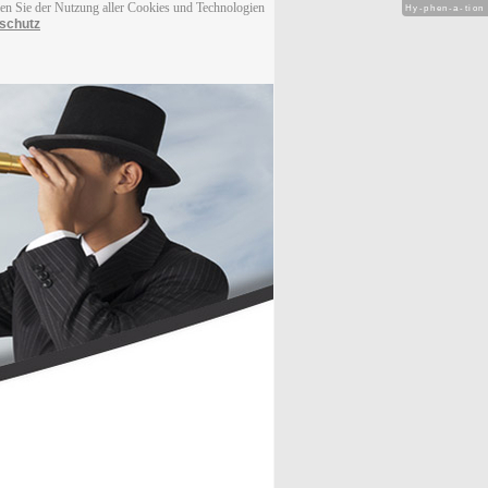
men Sie der Nutzung aller Cookies und Technologien
Hy-phen-a-tion
schutz