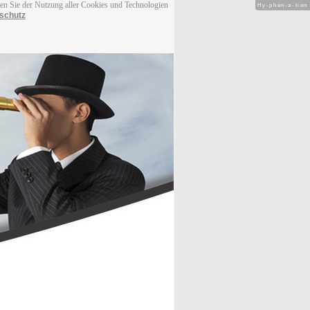
men Sie der Nutzung aller Cookies und Technologien
Hy-phen-a-tion
schutz