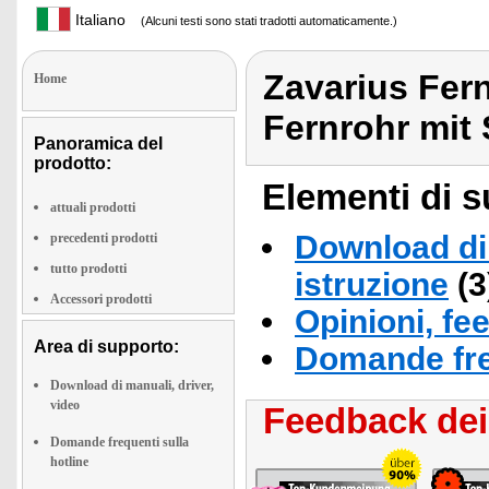
Italiano
(Alcuni testi sono stati tradotti automaticamente.)
Zavarius Fer
Home
Fernrohr mit 
Panoramica del
prodotto:
Elementi di s
attuali prodotti
Download di 
precedenti prodotti
tutto prodotti
istruzione
(3
Accessori prodotti
Opinioni, fe
Area di supporto:
Domande fre
Download di manuali, driver,
video
Feedback dei 
Domande frequenti sulla
hotline