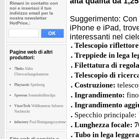
alta qualità da 1,25
Rimani in contatto con
noi e inserisci il tuo
indirizzo email per la
Suggerimento: Con
nostra newsletter
HotPrice.:
iPhone e iPad, trove
interessanti nel ciel
Telescopio riflettor
Pagine web di altri
Treppiede in lega le
produttori:
Filettatura di regol
7links
Akku
Telescopio di ricerc
Überwachungskameras
Costruzione:
telesco
Playtastic
Spielzeug
Ingrandimento:
fino
Speeron
Sonnenbrillenclips
Ingrandimento aggi
VisorTech
Wildkameras Infrarot-
Nachtsicht
Specchio principale
infactory
Pool Reinigungssysteme
Lunghezza focale: 
Tubo in lega leggera