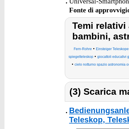
Universal-Smartphone
Fonte di approvvig
Temi relativi
bambini, as
•
Fern-Rohre
Einsteiger Teleskope
•
spiegelteleskop
giocattoli educativi 
•
cielo notturno spazio astronomia oss
(3) Scarica ma
Bedienungsanle
Teleskop, Teles