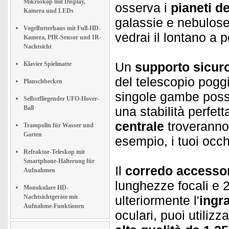
Mikroskop mit Display,
osserva i
pianeti d
Kamera und LEDs
galassie e nebulose 
Vogelfutterhaus mit Full-HD-
vedrai il lontano a 
Kamera, PIR-Sensor und IR-
Nachtsicht
Un
supporto sicur
Klavier Spielmatte
del telescopio pogg
Planschbecken
singole gambe pos
Selbstfliegender UFO-Hover-
Ball
una stabilità perfett
centrale
troveranno 
Trampolin für Wasser und
Garten
esempio, i tuoi occhi
Refraktor-Teleskop mit
Smartphone-Halterung für
Il
corredo accessor
Aufnahmen
lunghezze focali e 
Monokulare HD-
Nachtsichtgeräte mit
ulteriormente l'
ingr
Aufnahme-Funktionen
oculari, puoi utiliz