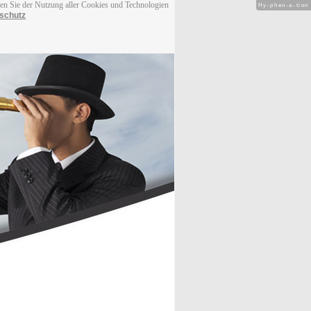
men Sie der Nutzung aller Cookies und Technologien
Hy-phen-a-tion
schutz