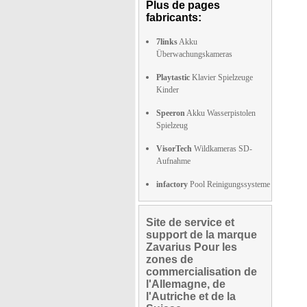
Plus de pages
fabricants:
7links
Akku
Überwachungskameras
Playtastic
Klavier Spielzeuge
Kinder
Speeron
Akku Wasserpistolen
Spielzeug
VisorTech
Wildkameras SD-
Aufnahme
infactory
Pool Reinigungssysteme
Site de service et
support de la marque
Zavarius Pour les
zones de
commercialisation de
l'Allemagne, de
l'Autriche et de la