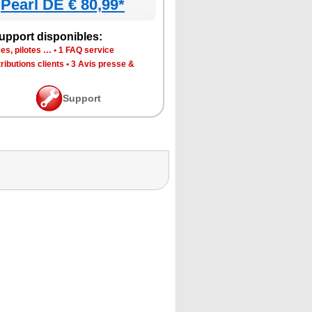
Pearl DE € 80,99*
upport disponibles:
es, pilotes …
•
1 FAQ service
ributions clients
•
3 Avis presse &
Support