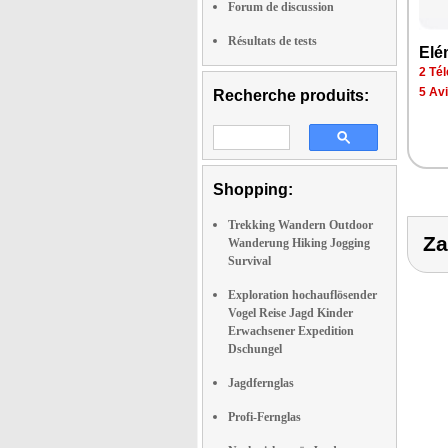
Forum de discussion
Résultats de tests
Elé
2 Tél
5 Av
Recherche produits:
Shopping:
Trekking Wandern Outdoor
Za
Wanderung Hiking Jogging
Survival
Exploration hochauflösender
Vogel Reise Jagd Kinder
Erwachsener Expedition
Dschungel
Jagdfernglas
Profi-Fernglas