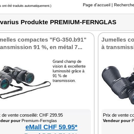
Page d'accueil
| Recherche
s ont été traduits automatiquement.)
varius Produkte PREMIUM-FERNGLAS
melles compactes "FG-350.b91"
Jumelles c
ransmission 91 %, en métal 7...
à transmissi
Grand champ de
vision & excellente
luminosité grâce à
91 % de
transmission.
x de vente conseillé: CHF 299.95
Prix de vente c
deur pour
Premium-Fernglas
Vendeur pour
P
eMall CHF 59.95*