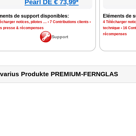
Pearl DE € 73,99*
ments de support disponibles:
Eléments de s
écharger notices, pilotes …
•
7 Contributions clients
•
4 Télécharger notic
is presse & récompenses
technique
•
16 Cont
récompenses
Support
varius Produkte PREMIUM-FERNGLAS