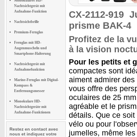
Monokulares HD-
Nachtsichtgerät mit
Aufnahme-Funktion
CX-2112-919
J
Nachtsichtbrille
prisme BAK-4
Premium-Fernglas
Profitez de la v
Fernglas mit HD-
à la vision noct
Augenmuscheln und
Smartphone-Halterung
Pour les petits et 
Nachtsichtgerät mit
compactes sont idéa
Aufnahmefunktion
aiment admirer des 
Marine-Fernglas mit Digital-
Kompass &
vous offre des pers
Entfernungsmesser
oculaires de 25 mm 
Monokulare HD-
agréable et le pris
Nachtsichtgeräte mit
Aufnahme-Funktionen
détails. Que ce soi
vélo ou pour l'obser
Restez en contact avec
jumelles, même les 
nous et indiquez votre