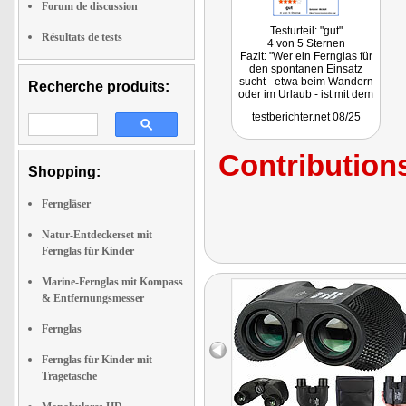
Forum de discussion
Testurteil: "gut"
Résultats de tests
4 von 5 Sternen
Fazit: "Wer ein Fernglas für
den spontanen Einsatz
sucht - etwa beim Wandern
Recherche produits:
oder im Urlaub - ist mit dem
Zavarius CX-2112 Kompakt-
testberichter.net 08/25
Fernglas gut bedient. Es ist
leicht, passt in jede Tasche
und bietet eine solide
Contributions
Sichtqualität für kürzere bis
Shopping:
mittlere Distanzen. Super
für Kinder geeignet."
Ferngläser
Natur-Entdeckerset mit
Fernglas für Kinder
Marine-Fernglas mit Kompass
& Entfernungsmesser
Fernglas
Fernglas für Kinder mit
Tragetasche