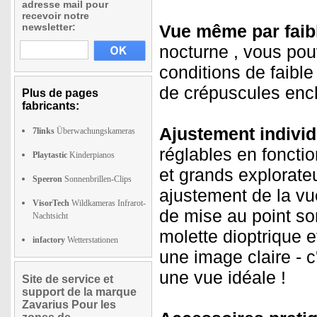
adresse mail pour
recevoir notre
newsletter:
Vue même par faibl
nocturne
, vous pou
conditions de faible
de crépuscules enc
Plus de pages
fabricants:
Ajustement individ
7links
Überwachungskameras
réglables en fonctio
Playtastic
Kinderpianos
et grands explorateu
Speeron
Sonnenbrillen-Clips
ajustement de la vue
VisorTech
Wildkameras Infrarot-
de mise au point sont
Nachtsicht
molette dioptrique e
infactory
Wetterstationen
une image claire - c
une vue idéale !
Site de service et
support de la marque
Zavarius Pour les