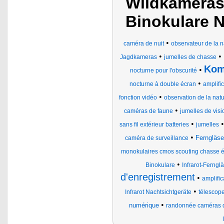
Wildkameras,
Binokulare N
•
caméra de nuit
observateur de la n
•
•
Jagdkameras
jumelles de chasse
Kom
•
nocturne pour l'obscurité
•
nocturne à double écran
amplifi
•
fonction vidéo
observation de la nat
•
caméras de faune
jumelles de visi
•
sans fil extérieur batteries
jumelles
•
Ferngläs
caméra de surveillance
monokulaires cmos scouting chasse é
•
Binokulare
Infrarot-Ferngl
d'enregistrement
•
amplific
•
Infrarot Nachtsichtgeräte
télescop
•
numérique
randonnée caméras d