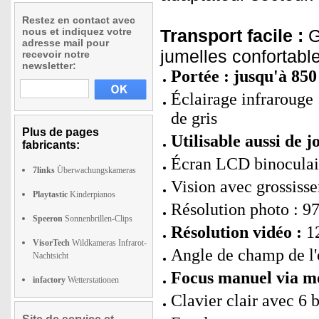
Restez en contact avec
nous et indiquez votre
Transport facile :
G
adresse mail pour
jumelles confortabl
recevoir notre
newsletter:
Portée : jusqu'à 850
Éclairage infrarouge 
de gris
Plus de pages
Utilisable aussi de j
fabricants:
Écran LCD binoculaire
7links
Überwachungskameras
Vision avec grossiss
Playtastic
Kinderpianos
Résolution photo : 97
Speeron
Sonnenbrillen-Clips
Résolution vidéo :
12
VisorTech
Wildkameras Infrarot-
Angle de champ de l'
Nachtsicht
Focus manuel via mol
infactory
Wetterstationen
Clavier clair avec 6